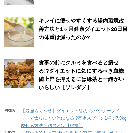
キレイに痩せやすくする腸内環境改
善方法と1ヶ月健康ダイエット28日目
の体重は減ったのか?
食事の前にクルミを食べると痩せ
る!?ダイエットに気にするべき血糖
値上昇を抑えるには緑茶と一緒がい
いらしい【ソレダメ】
PREV
【最強らくやせ】ダイエット!おからパウダーダイエ
ットで太りにくい体になる!?毎食スプーン1杯で7.9kg
痩せる方法と結果とは【得損】
NEXT
京都の衣笠丼と宮城の油麩丼を家庭で簡単に作る”ら