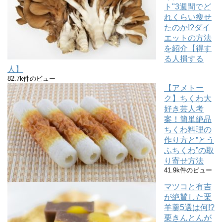
ト"3週間でど
れくらい痩せ
たのか!?ダイ
エットの方法
を紹介【得す
る人損する
人】
82.7k件のビュー
【アメトー
ク】ちくわ大
好き芸人考
案！簡単絶品
ちくわ料理の
作り方と”とう
ふちくわ”の取
り寄せ方法
41.9k件のビュー
マツコと有吉
が絶賛した栗
羊羹5選は何!?
栗きんとんが