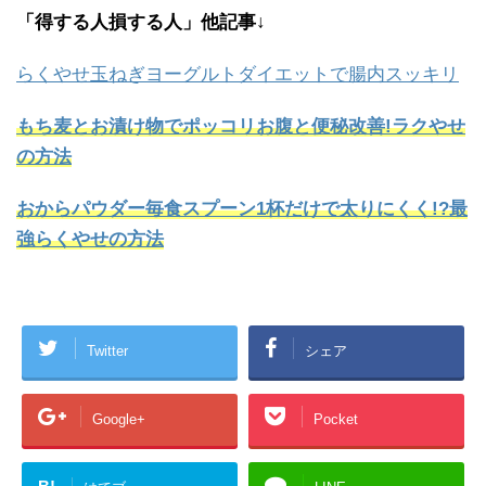
「得する人損する人」他記事↓
らくやせ玉ねぎヨーグルトダイエットで腸内スッキリ
もち麦とお漬け物でポッコリお腹と便秘改善!ラクやせ
の方法
おからパウダー毎食スプーン1杯だけで太りにくく!?最
強らくやせの方法
Twitter
シェア
Google+
Pocket