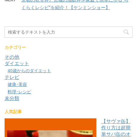
くらくレシピ”を紹介！【ケンミンショー】
カテゴリー
その他
ダイエット
40歳からのダイエット
テレビ
健康･美容
料理･レシピ
未分類
人気記事
【サヴァ缶】
作り方は超簡
単サバ缶のオ