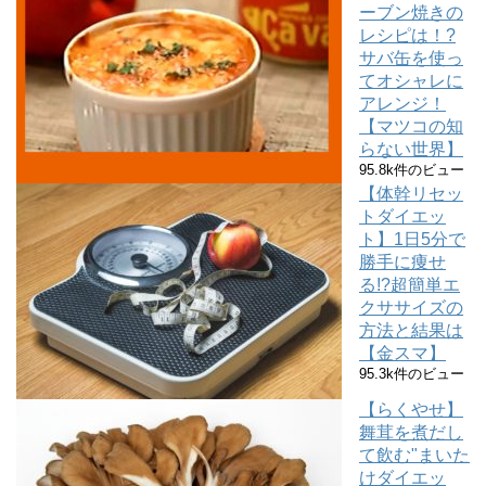
ーブン焼きの
レシピは！?
サバ缶を使っ
てオシャレに
アレンジ！
【マツコの知
らない世界】
95.8k件のビュー
【体幹リセッ
トダイエッ
ト】1日5分で
勝手に痩せ
る!?超簡単エ
クササイズの
方法と結果は
【金スマ】
95.3k件のビュー
【らくやせ】
舞茸を煮だし
て飲む"まいた
けダイエッ