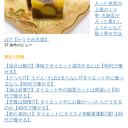
入った恵那川
上屋のくり
壱･大納言が
入った栗むし
ようかんなど
取り寄せ方法
は!?【かりそめ天国】
37.3k件のビュー
最近の投稿
【塩分は敵!?】薄味でダイエット成功するには【40代で痩
せる】
【どっち!?】うどん･そばは太らない!?ダイエット中に食べ
るなら【40代で痩せる】
【油は必要!?】ダイエット中の脂質カットは間違い!【40
代で痩せる】
【空腹は我慢!?】ダイエット中にお腹がへったらどうする
のか【40代で痩せる】
【初心者向け】ダイエットにオススメ有酸素運動7選!【40
代で痩せる】