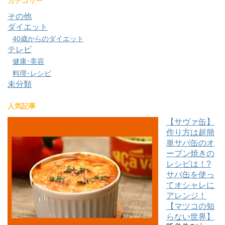
カテゴリー
その他
ダイエット
40歳からのダイエット
テレビ
健康･美容
料理･レシピ
未分類
人気記事
【サヴァ缶】
作り方は超簡
単サバ缶のオ
ーブン焼きの
レシピは！?
サバ缶を使っ
てオシャレに
アレンジ！
【マツコの知
らない世界】