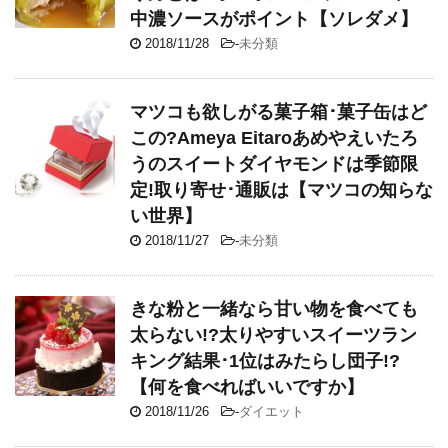
中濃ソースがポイント【ソレダメ】
2018/11/28
-
未分類
マツコも欲しがる菓子箱･菓子缶はど
この?Ameya Eitaroあめやえいたろ
うのスイートダイヤモンドは季節限
定!取り寄せ･通販は【マツコの知らな
い世界】
2018/11/27
-
未分類
きな粉と一緒なら甘い物を食べても
太らない!?太りやすいスイーツラン
キング結果･1位はみたらし団子!?
【何を食べればいいですか】
2018/11/26
-
ダイエット