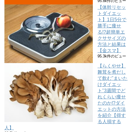
95.8k件のビュー
【体幹リセッ
トダイエッ
ト】1日5分で
勝手に痩せ
る!?超簡単エ
クササイズの
方法と結果は
【金スマ】
95.3k件のビュー
【らくやせ】
舞茸を煮だし
て飲む"まいた
けダイエッ
ト"3週間でど
れくらい痩せ
たのか!?ダイ
エットの方法
を紹介【得す
る人損する
人】