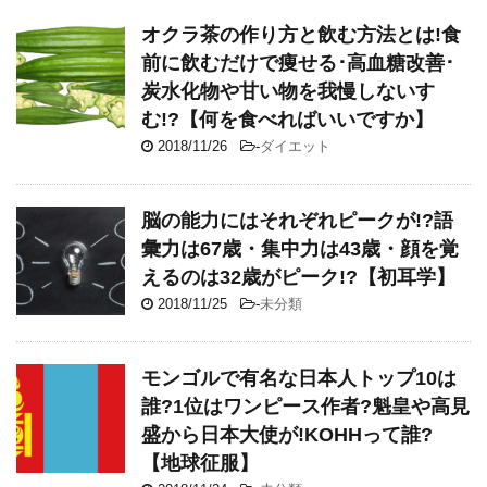
オクラ茶の作り方と飲む方法とは!食
前に飲むだけで痩せる･高血糖改善･
炭水化物や甘い物を我慢しないす
む!?【何を食べればいいですか】
2018/11/26
-
ダイエット
脳の能力にはそれぞれピークが!?語
彙力は67歳・集中力は43歳・顔を覚
えるのは32歳がピーク!?【初耳学】
2018/11/25
-
未分類
モンゴルで有名な日本人トップ10は
誰?1位はワンピース作者?魁皇や高見
盛から日本大使が!KOHHって誰?
【地球征服】