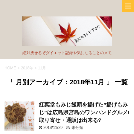
絶対痩せるぞダイエット記録や気になることのメモ
HOME
>
2018年
>
11月
「 月別アーカイブ：2018年11月 」 一覧
紅葉堂もみじ饅頭を揚げた”揚げもみ
じ”は広島県宮島のワンハンドグルメ!
取り寄せ・通販は出来る?
2018/11/29
-
未分類