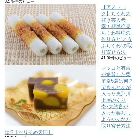
82.7k件のビュー
【アメトー
ク】ちくわ大
好き芸人考
案！簡単絶品
ちくわ料理の
作り方と”とう
ふちくわ”の取
り寄せ方法
41.9k件のビュー
マツコと有吉
が絶賛した栗
羊羹5選は何!?
栗きんとんが
入った恵那川
上屋のくり
壱･大納言が
入った栗むし
ようかんなど
取り寄せ方法
は!?【かりそめ天国】