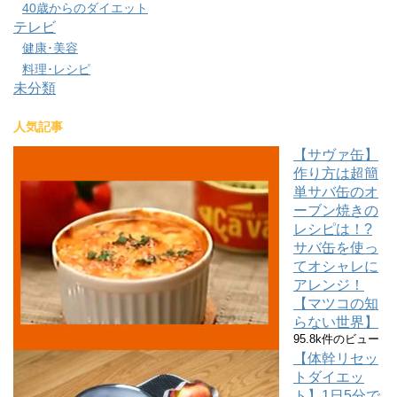
40歳からのダイエット
テレビ
健康･美容
料理･レシピ
未分類
人気記事
【サヴァ缶】
作り方は超簡
単サバ缶のオ
ーブン焼きの
レシピは！?
サバ缶を使っ
てオシャレに
アレンジ！
【マツコの知
らない世界】
95.8k件のビュー
【体幹リセッ
トダイエッ
ト】1日5分で