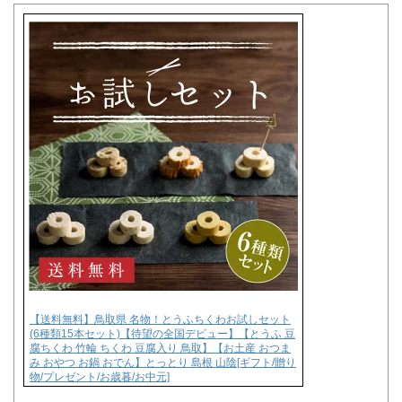
【送料無料】鳥取県 名物！とうふちくわお試しセット
(6種類15本セット)【待望の全国デビュー】【とうふ 豆
腐ちくわ 竹輪 ちくわ 豆腐入り 鳥取】【お土産 おつま
み おやつ お鍋 おでん】とっとり 島根 山陰[ギフト/贈り
物/プレゼント/お歳暮/お中元]