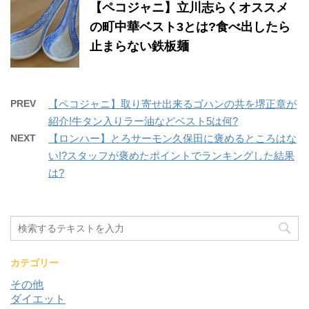
【ペコジャニ】立川志らくオススメ
の町中華ベスト3とは?食べ出したら
止まらない鉄板麺
PREV
【ペコジャニ】取り寄せ出来るゴハンの共を堺正章が
紹介!牛タン入りラー油などベスト5は何?
NEXT
【ロンハー】とろサーモン久保田に褒めるところはな
い!?スタッフが褒めたポイントでランキングした結果
は?
カテゴリー
その他
ダイエット