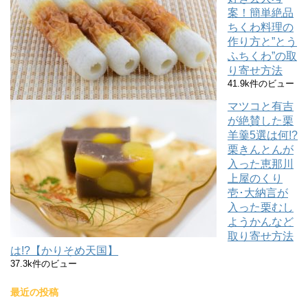
案！簡単絶品
ちくわ料理の
作り方と”とう
ふちくわ”の取
り寄せ方法
41.9k件のビュー
マツコと有吉
が絶賛した栗
羊羹5選は何!?
栗きんとんが
入った恵那川
上屋のくり
壱･大納言が
入った栗むし
ようかんなど
取り寄せ方法
は!?【かりそめ天国】
37.3k件のビュー
最近の投稿