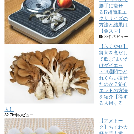
勝手に痩せ
る!?超簡単エ
クササイズの
方法と結果は
【金スマ】
95.3k件のビュー
【らくやせ】
舞茸を煮だし
て飲む"まいた
けダイエッ
ト"3週間でど
れくらい痩せ
たのか!?ダイ
エットの方法
を紹介【得す
る人損する
人】
82.7k件のビュー
【アメトー
ク】ちくわ大
好き芸人考