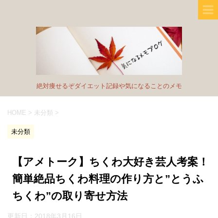
絶対痩せるぞダイエット記録や気になることのメモ
HOME
>
未分類
>
未分類
【アメトーク】ちくわ大好き芸人考案！
簡単絶品ちくわ料理の作り方と”とうふ
ちくわ”の取り寄せ方法
更新日：
2018年3月16日