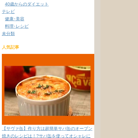
40歳からのダイエット
テレビ
健康･美容
料理･レシピ
未分類
人気記事
【サヴァ缶】作り方は超簡単サバ缶のオーブン
焼きのレシピは！?サバ缶を使ってオシャレに