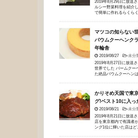
2019年8月29日に
ルシー野菜料理を紹介し
で簡単に作れるらくらくレ
マツコの知らない世
バウムクーヘンク
年輪舎
2019/08/27
-
未分
2019年8月27日に放
世界でした バームクー
た絶品バウムクーヘンは何!
かりそめ天国で東
グ!ベスト10に入っ
2019/08/21
-
未分
2019年8月21日に
店を東京都内で有識者が
ング1位に輝いた店はどこ？