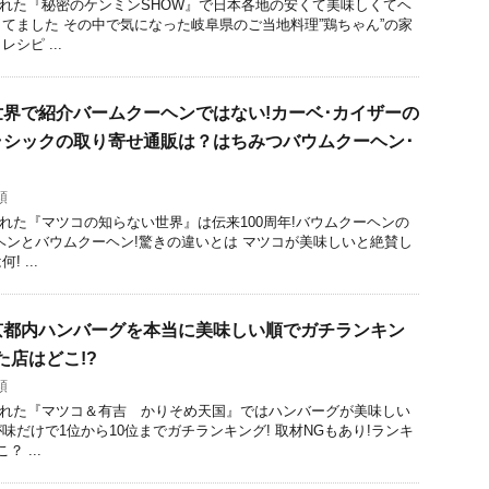
放送された『秘密のケンミンSHOW』で日本各地の安くて美味しくてヘ
てました その中で気になった岐阜県のご当地料理”鶏ちゃん”の家
シピ ...
界で紹介バームクーヘンではない!カーベ･カイザーの
ラシックの取り寄せ通販は？はちみつバウムクーヘン･
類
送された『マツコの知らない世界』は伝来100周年!バウムクーヘンの
ヘンとバウムクーヘン!驚きの違いとは マツコが美味しいと絶賛し
 ...
京都内ハンバーグを本当に美味しい順でガチランキン
た店はどこ!?
類
放送された『マツコ＆有吉 かりそめ天国』ではハンバーグが美味しい
味だけで1位から10位までガチランキング! 取材NGもあり!ランキ
 ...