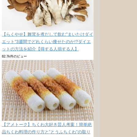
【らくやせ】舞茸を煮だして飲む"まいたけダイ
エット"3週間でどれくらい痩せたのか!?ダイエ
ットの方法を紹介【得する人損する人】
82.7k件のビュー
【アメトーク】ちくわ大好き芸人考案！簡単絶
品ちくわ料理の作り方と”とうふちくわ”の取り