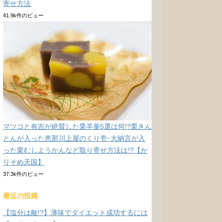
寄せ方法
41.9k件のビュー
マツコと有吉が絶賛した栗羊羹5選は何!?栗きん
とんが入った恵那川上屋のくり壱･大納言が入
った栗むしようかんなど取り寄せ方法は!?【か
りそめ天国】
37.3k件のビュー
最近の投稿
【塩分は敵!?】薄味でダイエット成功するには