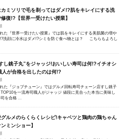
カミソリで毛を剃ってはダメ!?肌をキレイにする洗
修復!?【世界一受けたい授業】
類
放送された『世界一受けたい授業』では肌をキレイにする美肌菌の増や
G!?洗顔に冷水はダメ!?シミを防ぐ食べ物とは？ こちらもよろし
すし銚子丸”をジャッジ!おいしい寿司は何!?イチオシ
職人が合格を出したのは何!?
類
放送された『ジョブチューン』ではグルメ回転寿司チェーン店すし銚子
TOP10を一流寿司職人がジャッジ 値段に見合った本当に美味し
を合格 ...
グルメのらくらくレシピ!キャベツと鶏肉の鶏ちゃん
ケンミンショー】
類