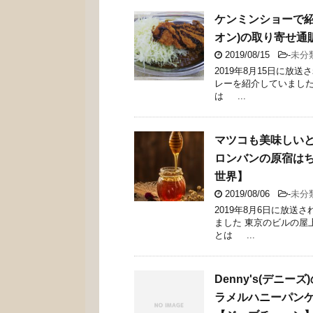
ケンミンショーで紹
オン)の取り寄せ通
2019/08/15
-
未分
2019年8月15日に
レーを紹介していました
は ...
マツコも美味しいと
ロンバンの原宿は
世界】
2019/08/06
-
未分
2019年8月6日に放
ました 東京のビルの屋
とは ...
Denny's(デニ
ラメルハニーパンケ