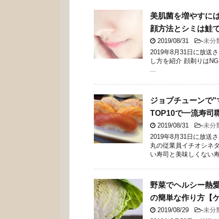
美肌菌を増やすには
顔方法とシミは鮭で
2019/08/31
-
未分
2019年8月31日に
し方を紹介 顔剃りはN
...
ジョブチューンで"
TOP10で一流寿司
2019/08/31
-
未分
2019年8月31日に
丸の従業員イチオシネタ
い寿司と美味しくない寿司
野菜でヘルシー熱愛
の簡単な作り方【
2019/08/29
-
未分