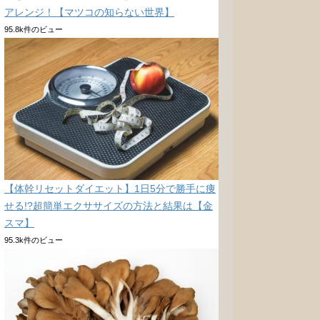
アレンジ！【マツコの知らない世界】
95.8k件のビュー
【体幹リセットダイエット】1日5分で勝手に痩
せる!?超簡単エクササイズの方法と結果は【金
スマ】
95.3k件のビュー