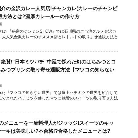
介の金沢カレー人気店!チャンカレ(カレーのチャンピ
販方法とは?濃厚カレールーの作り方
類
放送された『秘密のケンミンSHOW』では石川県のご当地グルメ金沢カ
 大人気金沢カレーのオススメ店とレトルトの取りよせ通販方法と
絶賛!"日本ミツバチ"中延で採れた幻のはちみつとコ
ちみつプリンの取り寄せ通販方法【マツコの知らない
類
送された『マツコの知らない世界』では屋上ハチミツの世界を紹介して
上でとれたハチミツを使ったマツコ絶賛のスイーツの取り寄せ方法
ーズ)のメニューを一流料理人がジャッジ!スイーツのキャ
ーキは美味しい?不合格!?合格したメニューとは?