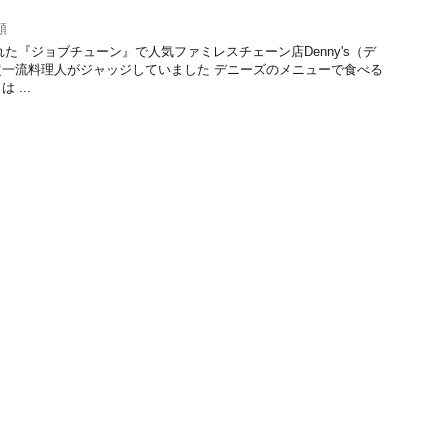
】
類
された『ジョブチューン』で人気ファミレスチェーン店Denny's（デ
一流料理人がジャッジしていました デニーズのメニューで食べる
...