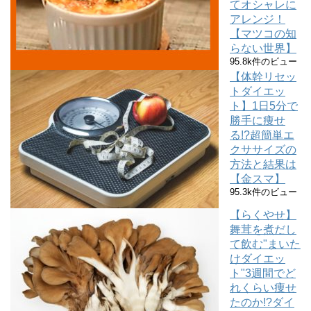
てオシャレに
アレンジ！
【マツコの知
らない世界】
95.8k件のビュー
【体幹リセッ
トダイエッ
ト】1日5分で
勝手に痩せ
る!?超簡単エ
クササイズの
方法と結果は
【金スマ】
95.3k件のビュー
【らくやせ】
舞茸を煮だし
て飲む"まいた
けダイエッ
ト"3週間でど
れくらい痩せ
たのか!?ダイ