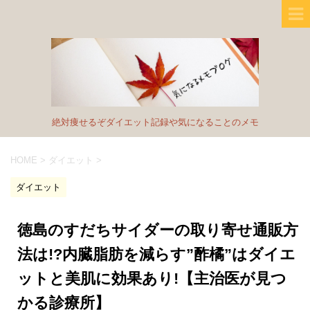
絶対痩せるぞダイエット記録や気になることのメモ
HOME
>
ダイエット
>
ダイエット
徳島のすだちサイダーの取り寄せ通販方
法は!?内臓脂肪を減らす”酢橘”はダイエ
ットと美肌に効果あり!【主治医が見つ
かる診療所】