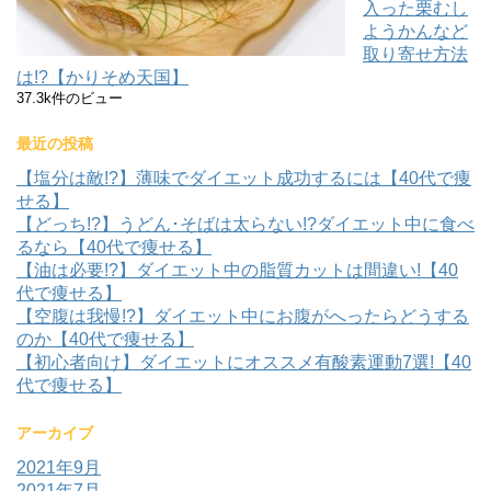
入った栗むし
ようかんなど
取り寄せ方法
は!?【かりそめ天国】
37.3k件のビュー
最近の投稿
【塩分は敵!?】薄味でダイエット成功するには【40代で痩
せる】
【どっち!?】うどん･そばは太らない!?ダイエット中に食べ
るなら【40代で痩せる】
【油は必要!?】ダイエット中の脂質カットは間違い!【40
代で痩せる】
【空腹は我慢!?】ダイエット中にお腹がへったらどうする
のか【40代で痩せる】
【初心者向け】ダイエットにオススメ有酸素運動7選!【40
代で痩せる】
アーカイブ
2021年9月
2021年7月