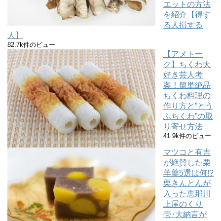
エットの方法
を紹介【得す
る人損する
人】
82.7k件のビュー
【アメトー
ク】ちくわ大
好き芸人考
案！簡単絶品
ちくわ料理の
作り方と”とう
ふちくわ”の取
り寄せ方法
41.9k件のビュー
マツコと有吉
が絶賛した栗
羊羹5選は何!?
栗きんとんが
入った恵那川
上屋のくり
壱･大納言が