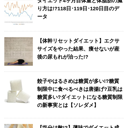
ダイエット4ヶ月目体重と体脂肪の減
り方は!?118日･119日･120日目のデ
ータ
【体幹リセットダイエット】エクサ
サイズをやった結果、痩せないが産
後の尿もれが治った!?
餃子やはるさめは糖質が多い!?糖質
制限中に食べるべきは唐揚げ?豆乳は
糖質多い?ダイエットになる糖質制限
の新事実とは【ソレダメ】
【塩分は敵!?】薄味でダイエット成