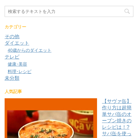
カテゴリー
その他
ダイエット
40歳からのダイエット
テレビ
健康･美容
料理･レシピ
未分類
人気記事
【サヴァ缶】
作り方は超簡
単サバ缶のオ
ーブン焼きの
レシピは！?
サバ缶を使っ