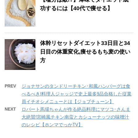
功するには【40代で痩せる】
体幹リセットダイエット33日目と34
日目の体重変化,痩せるもち麦の使い
方
PREV
ジョナサンのタンドリーチキン･和風ハンバーグは食
べるべき!料理人ジャッジで史上最多9品合格した従業
員イチオシメニューとは【ジョブチューン】
NEXT
ロバート馬場ちゃんが作る絶品料理にマツコ･さんま
大絶賛!宮崎風チキン南蛮とカシューナッツの味噌汁
のレシピ【ホンマでっかTV】