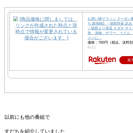
お買い物マラソン クーポン
ち 路地物】・徳島特産 訳あり
／徳島より発送 スダチ サ
魚、漬物、サワー、うどん
メンに、
価格：780円（税込、送料別
時点)
楽
以前にも他の番組で
すだちを紹介していました