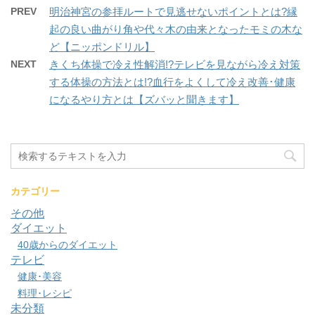
PREV
明治神宮の参拝ルートで見逃せないポイントとは?縁
起の良い曲がり角や代々木の由来となったモミの木な
ど【ニッポンドリル】
NEXT
きくち体操で冷え性解消!?テレビを見ながら冷え対策
する体操の方法とは!?血行をよくして冷え改善･健康
になるやり方とは【ズバッと聞きます】
カテゴリー
その他
ダイエット
40歳からのダイエット
テレビ
健康･美容
料理･レシピ
未分類