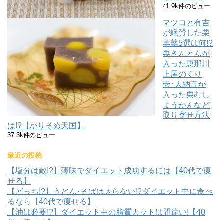
41.9k件のビュー
マツコと有吉
が絶賛した栗
羊羹5選は何!?
栗きんとんが
入った恵那川
上屋のくり
壱･大納言が
入った栗むし
ようかんなど
取り寄せ方法
は!?【かりそめ天国】
37.3k件のビュー
最近の投稿
【塩分は敵!?】薄味でダイエット成功するには【40代で痩
せる】
【どっち!?】うどん･そばは太らない!?ダイエット中に食べ
るなら【40代で痩せる】
【油は必要!?】ダイエット中の脂質カットは間違い!【40