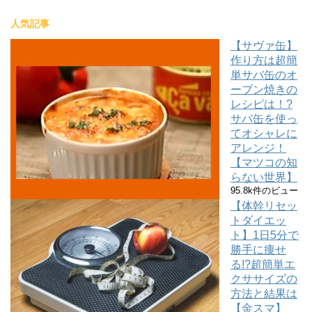
人気記事
【サヴァ缶】
作り方は超簡
単サバ缶のオ
ーブン焼きの
レシピは！?
サバ缶を使っ
てオシャレに
アレンジ！
【マツコの知
らない世界】
95.8k件のビュー
【体幹リセッ
トダイエッ
ト】1日5分で
勝手に痩せ
る!?超簡単エ
クササイズの
方法と結果は
【金スマ】