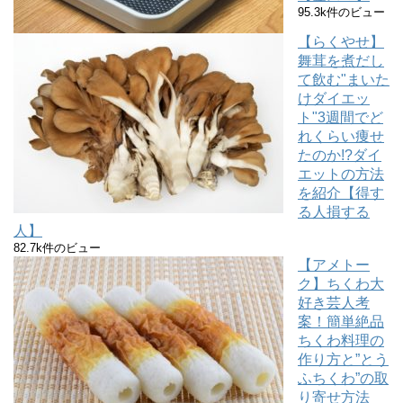
95.3k件のビュー
【らくやせ】
舞茸を煮だし
て飲む"まいた
けダイエッ
ト"3週間でど
れくらい痩せ
たのか!?ダイ
エットの方法
を紹介【得す
る人損する
人】
82.7k件のビュー
【アメトー
ク】ちくわ大
好き芸人考
案！簡単絶品
ちくわ料理の
作り方と”とう
ふちくわ”の取
り寄せ方法