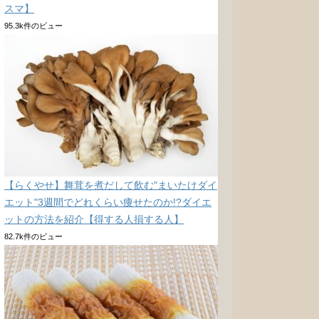
スマ】
95.3k件のビュー
【らくやせ】舞茸を煮だして飲む"まいたけダイ
エット"3週間でどれくらい痩せたのか!?ダイエ
ットの方法を紹介【得する人損する人】
82.7k件のビュー