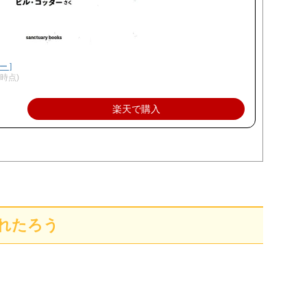
 ]
26時点)
楽天で購入
れたろう