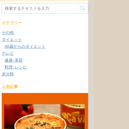
カテゴリー
その他
ダイエット
40歳からのダイエット
テレビ
健康･美容
料理･レシピ
未分類
人気記事