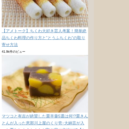
【アメトーク】ちくわ大好き芸人考案！簡単絶
品ちくわ料理の作り方と”とうふちくわ”の取り
寄せ方法
41.9k件のビュー
マツコと有吉が絶賛した栗羊羹5選は何!?栗きん
とんが入った恵那川上屋のくり壱･大納言が入