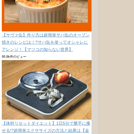
【サヴァ缶】作り方は超簡単サバ缶のオーブン
焼きのレシピは！?サバ缶を使ってオシャレに
アレンジ！【マツコの知らない世界】
95.8k件のビュー
【体幹リセットダイエット】1日5分で勝手に痩
せる!?超簡単エクササイズの方法と結果は【金