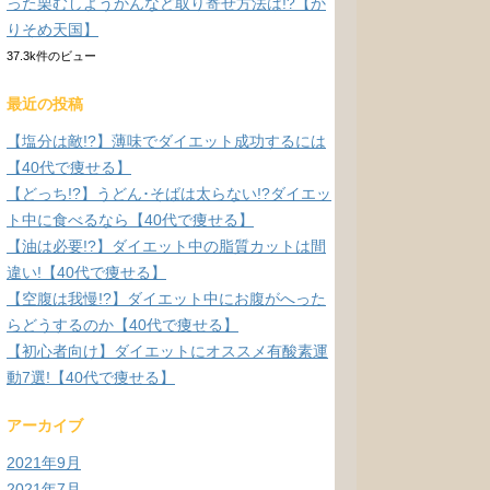
った栗むしようかんなど取り寄せ方法は!?【か
りそめ天国】
37.3k件のビュー
最近の投稿
【塩分は敵!?】薄味でダイエット成功するには
【40代で痩せる】
【どっち!?】うどん･そばは太らない!?ダイエッ
ト中に食べるなら【40代で痩せる】
【油は必要!?】ダイエット中の脂質カットは間
違い!【40代で痩せる】
【空腹は我慢!?】ダイエット中にお腹がへった
らどうするのか【40代で痩せる】
【初心者向け】ダイエットにオススメ有酸素運
動7選!【40代で痩せる】
アーカイブ
2021年9月
2021年7月