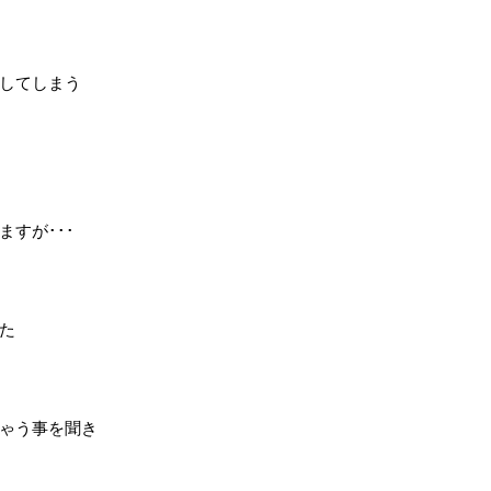
してしまう
すが･･･
た
ゃう事を聞き