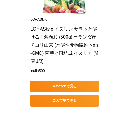
LOHAStyle
LOHAStyle イヌリン サラッと溶
ける即溶顆粒 (500g) オランダ産 
チコリ由来 (水溶性食物繊維 Non
-GMO) 菊芋と同組成 イヌリア [M
便 1/3]
Inulia500
Amazonで見る
楽天市場で見る