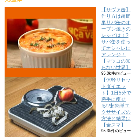
【サヴァ缶】
作り方は超簡
単サバ缶のオ
ーブン焼きの
レシピは！?
サバ缶を使っ
てオシャレに
アレンジ！
【マツコの知
らない世界】
95.8k件のビュー
【体幹リセッ
トダイエッ
ト】1日5分で
勝手に痩せ
る!?超簡単エ
クササイズの
方法と結果は
【金スマ】
95.3k件のビュー