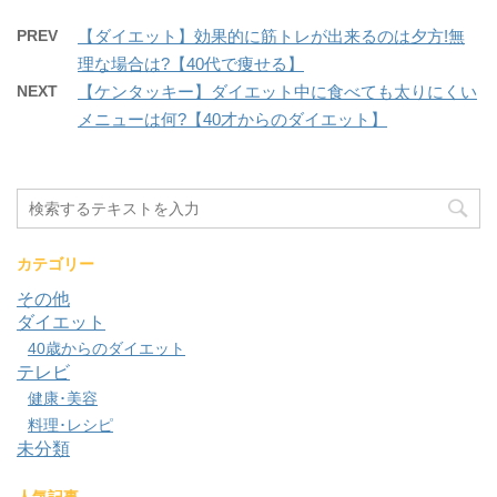
PREV
【ダイエット】効果的に筋トレが出来るのは夕方!無
理な場合は?【40代で痩せる】
NEXT
【ケンタッキー】ダイエット中に食べても太りにくい
メニューは何?【40才からのダイエット】
カテゴリー
その他
ダイエット
40歳からのダイエット
テレビ
健康･美容
料理･レシピ
未分類
人気記事