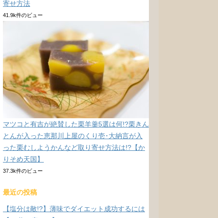
寄せ方法
41.9k件のビュー
マツコと有吉が絶賛した栗羊羹5選は何!?栗きん
とんが入った恵那川上屋のくり壱･大納言が入
った栗むしようかんなど取り寄せ方法は!?【か
りそめ天国】
37.3k件のビュー
最近の投稿
【塩分は敵!?】薄味でダイエット成功するには