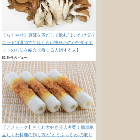
【らくやせ】舞茸を煮だして飲む"まいたけダイ
エット"3週間でどれくらい痩せたのか!?ダイエ
ットの方法を紹介【得する人損する人】
82.7k件のビュー
【アメトーク】ちくわ大好き芸人考案！簡単絶
品ちくわ料理の作り方と”とうふちくわ”の取り