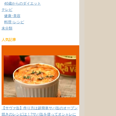
40歳からのダイエット
テレビ
健康･美容
料理･レシピ
未分類
人気記事
【サヴァ缶】作り方は超簡単サバ缶のオーブン
焼きのレシピは！?サバ缶を使ってオシャレに