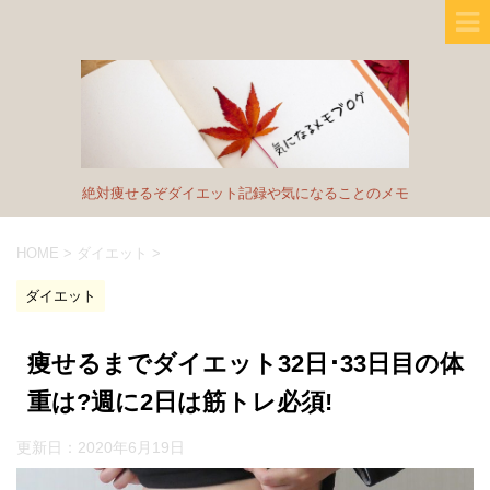
絶対痩せるぞダイエット記録や気になることのメモ
HOME
>
ダイエット
>
ダイエット
痩せるまでダイエット32日･33日目の体
重は?週に2日は筋トレ必須!
更新日：
2020年6月19日