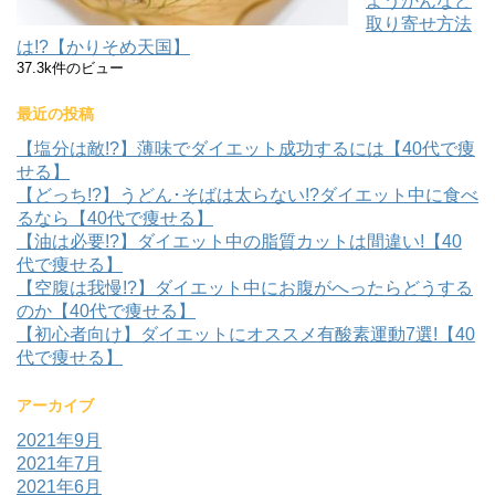
ようかんなど
取り寄せ方法
は!?【かりそめ天国】
37.3k件のビュー
最近の投稿
【塩分は敵!?】薄味でダイエット成功するには【40代で痩
せる】
【どっち!?】うどん･そばは太らない!?ダイエット中に食べ
るなら【40代で痩せる】
【油は必要!?】ダイエット中の脂質カットは間違い!【40
代で痩せる】
【空腹は我慢!?】ダイエット中にお腹がへったらどうする
のか【40代で痩せる】
【初心者向け】ダイエットにオススメ有酸素運動7選!【40
代で痩せる】
アーカイブ
2021年9月
2021年7月
2021年6月