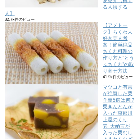
を紹介【得す
る人損する
人】
82.7k件のビュー
【アメトー
ク】ちくわ大
好き芸人考
案！簡単絶品
ちくわ料理の
作り方と”とう
ふちくわ”の取
り寄せ方法
41.9k件のビュー
マツコと有吉
が絶賛した栗
羊羹5選は何!?
栗きんとんが
入った恵那川
上屋のくり
壱･大納言が
入った栗むし