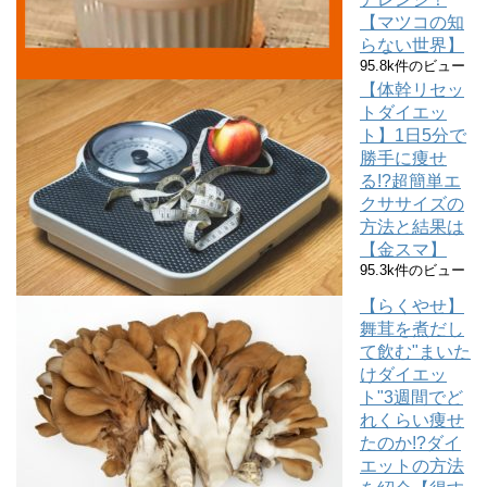
【マツコの知
らない世界】
95.8k件のビュー
【体幹リセッ
トダイエッ
ト】1日5分で
勝手に痩せ
る!?超簡単エ
クササイズの
方法と結果は
【金スマ】
95.3k件のビュー
【らくやせ】
舞茸を煮だし
て飲む"まいた
けダイエッ
ト"3週間でど
れくらい痩せ
たのか!?ダイ
エットの方法