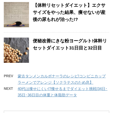
【体幹リセットダイエット】エクサ
サイズをやった結果、痩せないが産
後の尿もれが治った!?
便秘改善にきな粉ヨーグルト!体幹リ
セットダイエット31日目と32日目
PREV
蒙古タンメンカルボナーラのレシピ!コンビニカップ
ラーメンでアレンジ【ソクラテスのため息】
NEXT
40代は痩せにくい!?痩せるまでダイエット挑戦!34日･
35日･36日目の体重と体脂肪データ