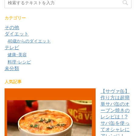
カテゴリー
その他
ダイエット
40歳からのダイエット
テレビ
健康･美容
料理･レシピ
未分類
人気記事
【サヴァ缶】
作り方は超簡
単サバ缶のオ
ーブン焼きの
レシピは！?
サバ缶を使っ
てオシャレに
アレンジ！