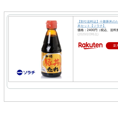
【割引送料込】十勝豚丼のたれ
本セット【ソラチ】
価格：2400円（税込、送料
(2020/2/2時点)
楽