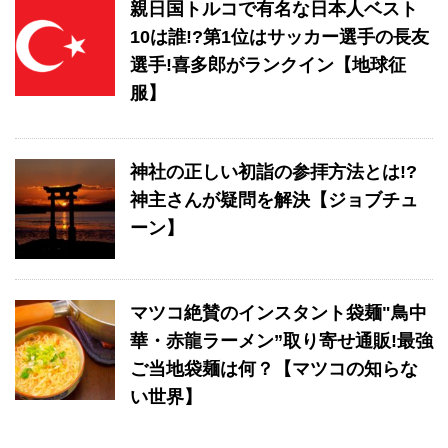
親日国トルコで有名な日本人ベスト
10は誰!?第1位はサッカー選手の長友
選手!喜多郎がランクイン【地球征
服】
神社の正しい初詣の参拝方法とは!?
神主さんが疑問を解決【ジョブチュ
ーン】
マツコ絶賛のインスタント袋麺"鳥中
華・赤龍ラーメン”取り寄せ通販!最強
ご当地袋麺は何？【マツコの知らな
い世界】