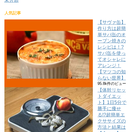
未分類
人気記事
【サヴァ缶】
作り方は超簡
単サバ缶のオ
ーブン焼きの
レシピは！?
サバ缶を使っ
てオシャレに
アレンジ！
【マツコの知
らない世界】
95.8k件のビュー
【体幹リセッ
トダイエッ
ト】1日5分で
勝手に痩せ
る!?超簡単エ
クササイズの
方法と結果は