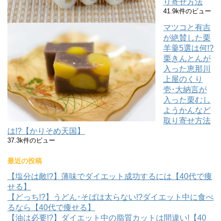
り寄せ方法
41.9k件のビュー
マツコと有吉
が絶賛した栗
羊羹5選は何!?
栗きんとんが
入った恵那川
上屋のくり
壱･大納言が
入った栗むし
ようかんなど
取り寄せ方法
は!?【かりそめ天国】
37.3k件のビュー
最近の投稿
【塩分は敵!?】薄味でダイエット成功するには【40代で痩
せる】
【どっち!?】うどん･そばは太らない!?ダイエット中に食べ
るなら【40代で痩せる】
【油は必要!?】ダイエット中の脂質カットは間違い!【40