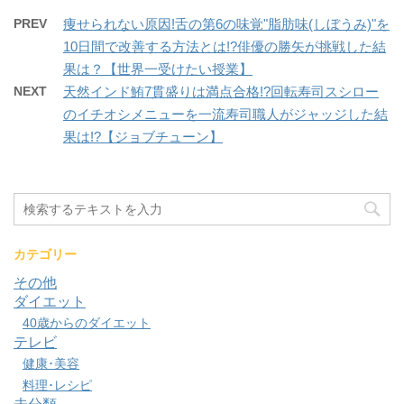
PREV
痩せられない原因!舌の第6の味覚"脂肪味(しぼうみ)"を
10日間で改善する方法とは!?俳優の勝矢が挑戦した結
果は？【世界一受けたい授業】
NEXT
天然インド鮪7貫盛りは満点合格!?回転寿司スシロー
のイチオシメニューを一流寿司職人がジャッジした結
果は!?【ジョブチューン】
カテゴリー
その他
ダイエット
40歳からのダイエット
テレビ
健康･美容
料理･レシピ