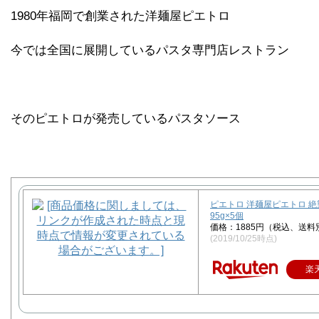
1980年福岡で創業された洋麺屋ピエトロ
今では全国に展開しているパスタ専門店レストラン
そのピエトロが発売しているパスタソース
ピエトロ 洋麺屋ピエトロ 
95g×5個
価格：1885円（税込、送料
(2019/10/25時点)
楽