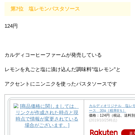
第7位 塩レモンパスタソース
124円
カルディコーヒーファームが発売している
レモンを丸ごと塩に漬け込んだ調味料”塩レモン”と
アクセントにニンニクを使ったパスタソースです
カルディオリジナル 塩レ
ース 30g［税率8％］
価格：124円（税込、送料別
(2019/10/25時点)
楽