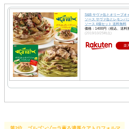
S&B サヴァ缶とオリーブオ
ソース サヴァ缶とレモンバ
ソース 4個セット 送料無料
価格：1400円（税込、送料
(2019/10/25時点)
楽
第2位 ゴルゴンゾーラ薫る濃厚クアトロフォルマ