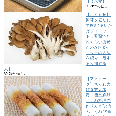
【金スマ】
95.3k件のビュー
【らくやせ】
舞茸を煮だし
て飲む"まいた
けダイエッ
ト"3週間でど
れくらい痩せ
たのか!?ダイ
エットの方法
を紹介【得す
る人損する
人】
82.7k件のビュー
【アメトー
ク】ちくわ大
好き芸人考
案！簡単絶品
ちくわ料理の
作り方と”とう
ふちくわ”の取