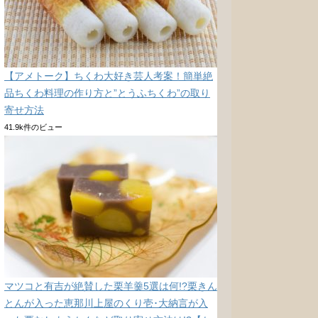
【アメトーク】ちくわ大好き芸人考案！簡単絶
品ちくわ料理の作り方と”とうふちくわ”の取り
寄せ方法
41.9k件のビュー
マツコと有吉が絶賛した栗羊羹5選は何!?栗きん
とんが入った恵那川上屋のくり壱･大納言が入