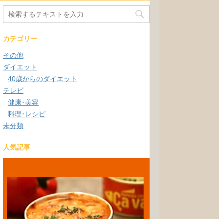
カテゴリー
その他
ダイエット
40歳からのダイエット
テレビ
健康･美容
料理･レシピ
未分類
人気記事