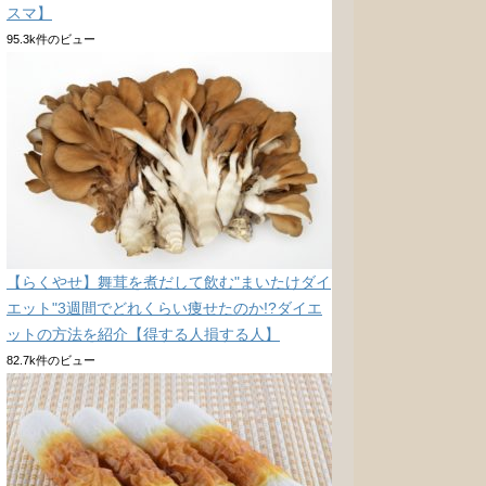
スマ】
95.3k件のビュー
【らくやせ】舞茸を煮だして飲む"まいたけダイ
エット"3週間でどれくらい痩せたのか!?ダイエ
ットの方法を紹介【得する人損する人】
82.7k件のビュー