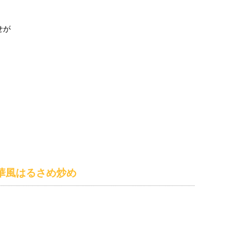
せが
華風はるさめ炒め