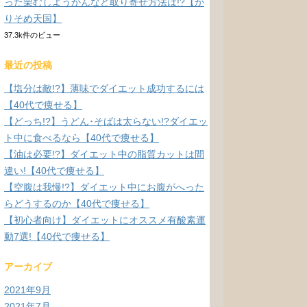
った栗むしようかんなど取り寄せ方法は!?【か
りそめ天国】
37.3k件のビュー
最近の投稿
【塩分は敵!?】薄味でダイエット成功するには
【40代で痩せる】
【どっち!?】うどん･そばは太らない!?ダイエッ
ト中に食べるなら【40代で痩せる】
【油は必要!?】ダイエット中の脂質カットは間
違い!【40代で痩せる】
【空腹は我慢!?】ダイエット中にお腹がへった
らどうするのか【40代で痩せる】
【初心者向け】ダイエットにオススメ有酸素運
動7選!【40代で痩せる】
アーカイブ
2021年9月
2021年7月