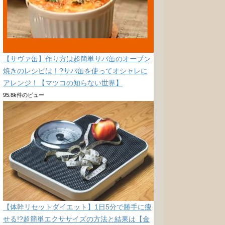
【サヴァ缶】作り方は超簡単サバ缶のオーブン
焼きのレシピは！?サバ缶を使ってオシャレに
アレンジ！【マツコの知らない世界】
95.8k件のビュー
【体幹リセットダイエット】1日5分で勝手に痩
せる!?超簡単エクササイズの方法と結果は【金