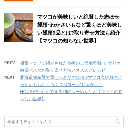
マツコが美味しいと絶賛した志ほせ
饅頭･わかさいもなど驚くほど美味し
い饅頭9品とは?取り寄せ方法も紹介
【マツコの知らない世界】
PREV
相葉マナブで紹介された長崎のご当地乾麺･ロザリオ
南蛮パスタの取り寄せ方法とオススメレシピ
NEXT
北海道物産展で買うべきなのは何!?マツコ大絶賛のじ
ゃがいももち・つぶつぶコーン”じゃがいも
HOUSE”行列ができる利尻らーめんなど【マツコの知
らない世界】