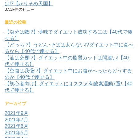
は!?【かりそめ天国】
37.3k件のビュー
最近の投稿
【塩分は敵!?】薄味でダイエット成功するには【40代で痩
せる】
【どっち!?】うどん･そばは太らない!?ダイエット中に食べ
るなら【40代で痩せる】
【油は必要!?】ダイエット中の脂質カットは間違い!【40
代で痩せる】
【空腹は我慢!?】ダイエット中にお腹がへったらどうする
のか【40代で痩せる】
【初心者向け】ダイエットにオススメ有酸素運動7選!【40
代で痩せる】
アーカイブ
2021年9月
2021年7月
2021年6月
2021年5月