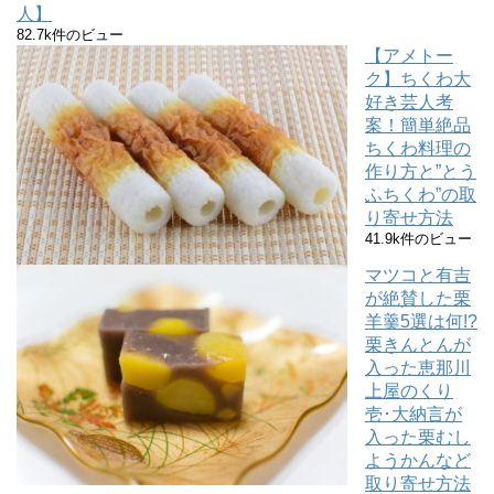
人】
82.7k件のビュー
【アメトー
ク】ちくわ大
好き芸人考
案！簡単絶品
ちくわ料理の
作り方と”とう
ふちくわ”の取
り寄せ方法
41.9k件のビュー
マツコと有吉
が絶賛した栗
羊羹5選は何!?
栗きんとんが
入った恵那川
上屋のくり
壱･大納言が
入った栗むし
ようかんなど
取り寄せ方法