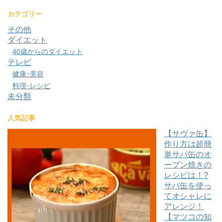
カテゴリー
その他
ダイエット
40歳からのダイエット
テレビ
健康･美容
料理･レシピ
未分類
人気記事
【サヴァ缶】
作り方は超簡
単サバ缶のオ
ーブン焼きの
レシピは！?
サバ缶を使っ
てオシャレに
アレンジ！
【マツコの知