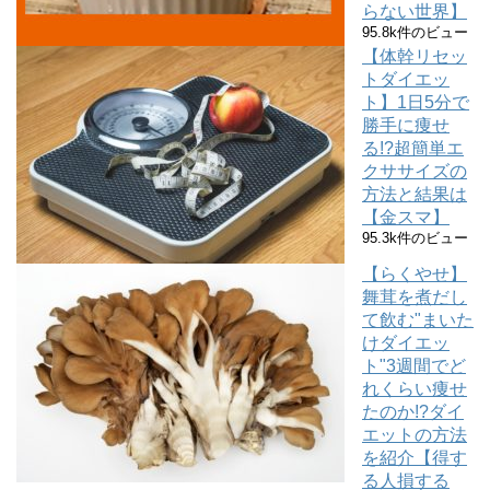
らない世界】
95.8k件のビュー
【体幹リセッ
トダイエッ
ト】1日5分で
勝手に痩せ
る!?超簡単エ
クササイズの
方法と結果は
【金スマ】
95.3k件のビュー
【らくやせ】
舞茸を煮だし
て飲む"まいた
けダイエッ
ト"3週間でど
れくらい痩せ
たのか!?ダイ
エットの方法
を紹介【得す
る人損する