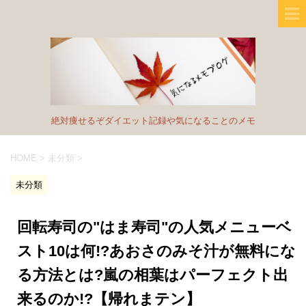
絶対痩せるぞダイエット記録や気になることのメモ
HOME
>
未分類
>
未分類
回転寿司の"はま寿司"の人気メニューベ
スト10は何!?あおさのみそ汁が無料にな
る方法とは?嵐の相葉はパーフェクト出
来るのか!?【帰れまテン】