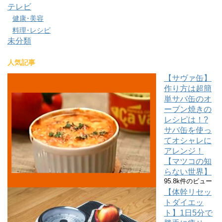
テレビ
健康･美容
料理･レシピ
未分類
人気記事
【サヴァ缶】
作り方は超簡
単サバ缶のオ
ーブン焼きの
レシピは！?
サバ缶を使っ
てオシャレに
アレンジ！
【マツコの知
らない世界】
95.8k件のビュー
【体幹リセッ
トダイエッ
ト】1日5分で