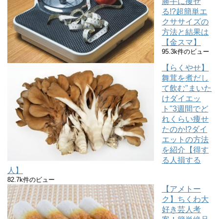
勝手に痩せ
る!?超簡単エ
クササイズの
方法と結果は
【金スマ】
95.3k件のビュー
【らくやせ】
舞茸を煮だし
て飲む"まいた
けダイエッ
ト"3週間でど
れくらい痩せ
たのか!?ダイ
エットの方法
を紹介【得す
る人損する
人】
82.7k件のビュー
【アメトー
ク】ちくわ大
好き芸人考