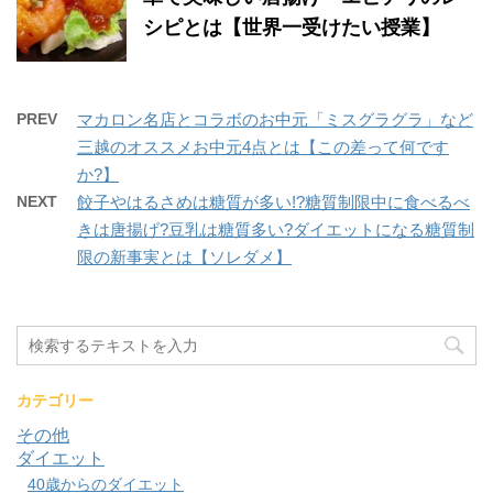
シピとは【世界一受けたい授業】
PREV
マカロン名店とコラボのお中元「ミスグラグラ」など
三越のオススメお中元4点とは【この差って何です
か?】
NEXT
餃子やはるさめは糖質が多い!?糖質制限中に食べるべ
きは唐揚げ?豆乳は糖質多い?ダイエットになる糖質制
限の新事実とは【ソレダメ】
カテゴリー
その他
ダイエット
40歳からのダイエット