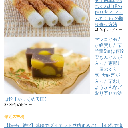
案！簡単絶品
ちくわ料理の
作り方と”とう
ふちくわ”の取
り寄せ方法
41.9k件のビュー
マツコと有吉
が絶賛した栗
羊羹5選は何!?
栗きんとんが
入った恵那川
上屋のくり
壱･大納言が
入った栗むし
ようかんなど
取り寄せ方法
は!?【かりそめ天国】
37.3k件のビュー
最近の投稿
【塩分は敵!?】薄味でダイエット成功するには【40代で痩