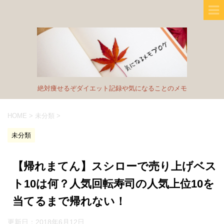
絶対痩せるぞダイエット記録や気になることのメモ
HOME
>
未分類
>
未分類
【帰れまてん】スシローで売り上げベス
ト10は何？人気回転寿司の人気上位10を
当てるまで帰れない！
更新日：
2018年6月12日