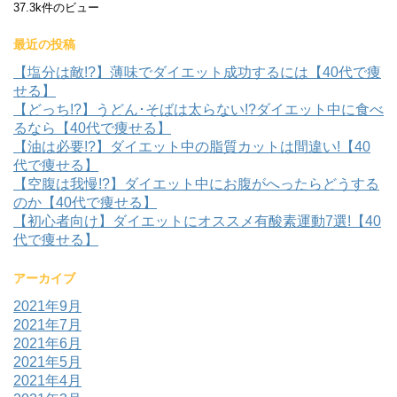
37.3k件のビュー
最近の投稿
【塩分は敵!?】薄味でダイエット成功するには【40代で痩
せる】
【どっち!?】うどん･そばは太らない!?ダイエット中に食べ
るなら【40代で痩せる】
【油は必要!?】ダイエット中の脂質カットは間違い!【40
代で痩せる】
【空腹は我慢!?】ダイエット中にお腹がへったらどうする
のか【40代で痩せる】
【初心者向け】ダイエットにオススメ有酸素運動7選!【40
代で痩せる】
アーカイブ
2021年9月
2021年7月
2021年6月
2021年5月
2021年4月