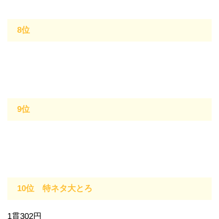
8位
9位
10位 特ネタ大とろ
1貫302円