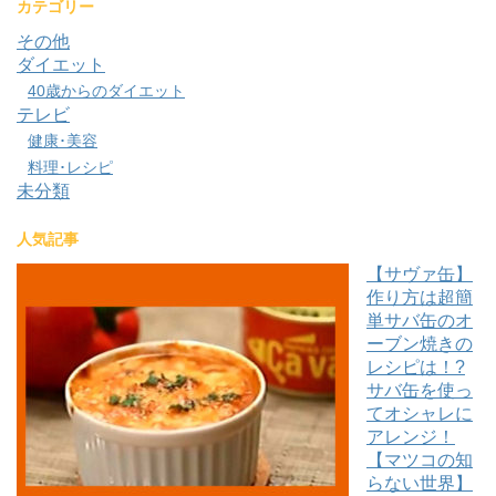
カテゴリー
その他
ダイエット
40歳からのダイエット
テレビ
健康･美容
料理･レシピ
未分類
人気記事
【サヴァ缶】
作り方は超簡
単サバ缶のオ
ーブン焼きの
レシピは！?
サバ缶を使っ
てオシャレに
アレンジ！
【マツコの知
らない世界】