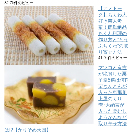
82.7k件のビュー
【アメトー
ク】ちくわ大
好き芸人考
案！簡単絶品
ちくわ料理の
作り方と”とう
ふちくわ”の取
り寄せ方法
41.9k件のビュー
マツコと有吉
が絶賛した栗
羊羹5選は何!?
栗きんとんが
入った恵那川
上屋のくり
壱･大納言が
入った栗むし
ようかんなど
取り寄せ方法
は!?【かりそめ天国】