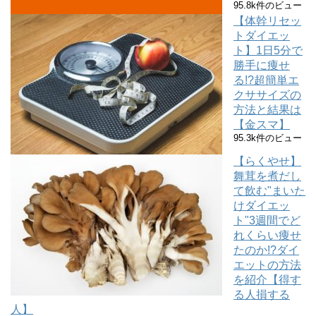
95.8k件のビュー
【体幹リセッ
トダイエッ
ト】1日5分で
勝手に痩せ
る!?超簡単エ
クササイズの
方法と結果は
【金スマ】
95.3k件のビュー
【らくやせ】
舞茸を煮だし
て飲む"まいた
けダイエッ
ト"3週間でど
れくらい痩せ
たのか!?ダイ
エットの方法
を紹介【得す
る人損する
人】