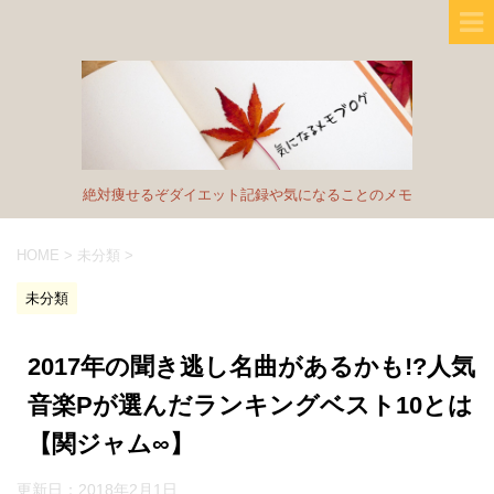
絶対痩せるぞダイエット記録や気になることのメモ
HOME
>
未分類
>
未分類
2017年の聞き逃し名曲があるかも!?人気
音楽Pが選んだランキングベスト10とは
【関ジャム∞】
更新日：
2018年2月1日