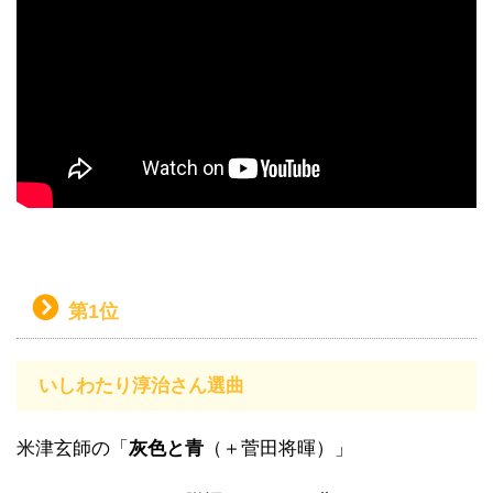
第1位
いしわたり淳治さん選曲
米津玄師の「
灰色と青
（＋菅田将暉）」